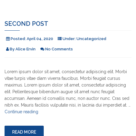
SECOND POST
Posted:
April 04, 2020
Under:
Uncategorized
By
Alice Ervin
No Comments
Lorem ipsum dolor sit amet, consectetur adipiscing elit. Morbi
vitae turpis vitae diam viverra faucibus. Morbi feugiat cursus
maximus. Lorem ipsum dolor sit amet, consectetur adipiscing
elit. Pellentesque bibendum augue sit amet nunc feugiat
accumsan. Aenean id convallis nunc, non auctor nunc. Cras sed
nibh ex. Mauris facilisis vulputate nisi, in lacinia dui imperdiet at. …
"Second
Continue reading
Post"
READ MORE