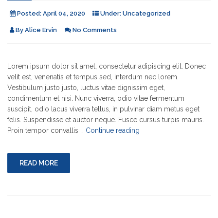
Posted:
April 04, 2020
Under:
Uncategorized
By
Alice Ervin
No Comments
Lorem ipsum dolor sit amet, consectetur adipiscing elit. Donec
velit est, venenatis et tempus sed, interdum nec lorem.
Vestibulum justo justo, luctus vitae dignissim eget,
condimentum et nisi. Nunc viverra, odio vitae fermentum
suscipit, odio lacus viverra tellus, in pulvinar diam metus eget
felis. Suspendisse et auctor neque. Fusce cursus turpis mauris.
"Third
Proin tempor convallis …
Continue reading
Post"
READ MORE